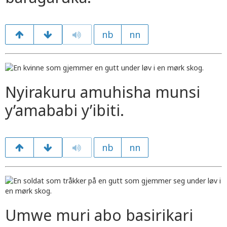
nb
nn
Nyirakuru amuhisha munsi
y’amababi y’ibiti.
nb
nn
Umwe muri abo basirikari