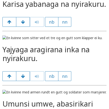
Karisa yabanaga na nyirakuru.
nb
nn
Yajyaga aragirana inka na
nyirakuru.
nb
nn
Umunsi umwe, abasirikari