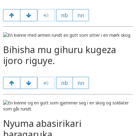
nb
nn
Bihisha mu gihuru kugeza
ijoro riguye.
nb
nn
Nyuma abasirikari
baragaruka.