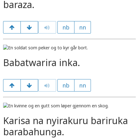
baraza.
nb
nn
Babatwarira inka.
nb
nn
Karisa na nyirakuru bariruka
barabahunga.