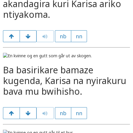
akandagira kuri Karisa ariko
ntiyakoma.
nb
nn
Ba basirikare bamaze
kugenda, Karisa na nyirakuru
bava mu bwihisho.
nb
nn