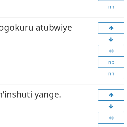
nn
yogokuru atubwiye
nb
nn
n’inshuti yange.