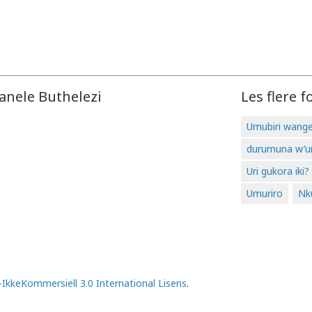
anele Buthelezi
Les flere f
Umubiri wang
durumuna w’
Uri gukora iki?
Umuriro
Nk
kkeKommersiell 3.0 International Lisens
.