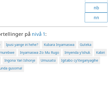
nb
nn
ortellinger på
nivå 1
:
e
Ipusi yange iri hehe?
Kubara Inyamaswa
Guteka
umurebwe
Inyamaswa Zo Mu Rugo
Imyenda y’ishuli.
Kabiri
Ingona Yari Ishonje
Umusatsi
Igitabo cy’iteganyagihe
unda gusoma!