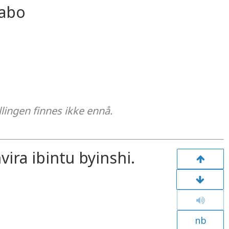
gabo
llingen finnes ikke ennå.
ra ibintu byinshi.
nb