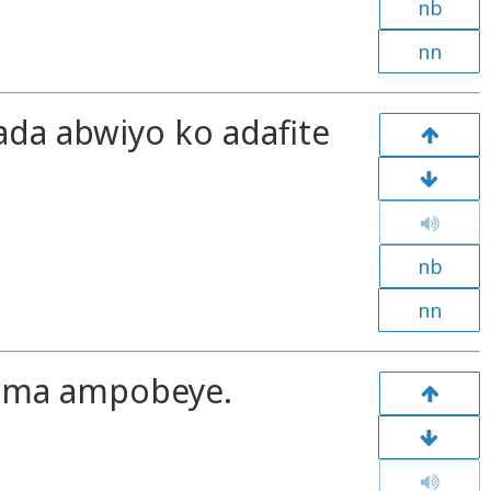
nb
nn
ada abwiyo ko adafite
nb
nn
ama ampobeye.