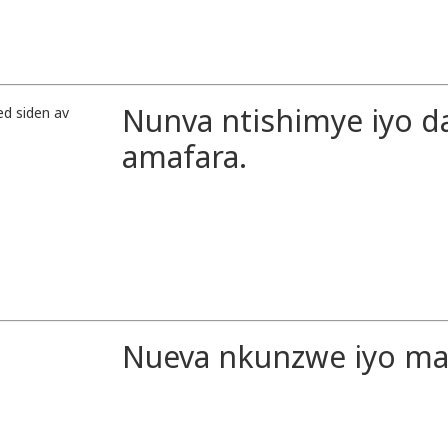
Nunva ntishimye iyo d
amafara.
Nueva nkunzwe iyo m