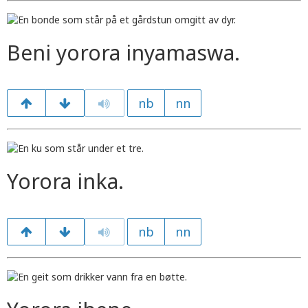
Beni yorora inyamaswa.
nb
nn
Yorora inka.
nb
nn