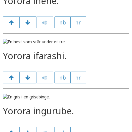
Yorora ihene.
nb
nn
Yorora ifarashi.
nb
nn
Yorora ingurube.