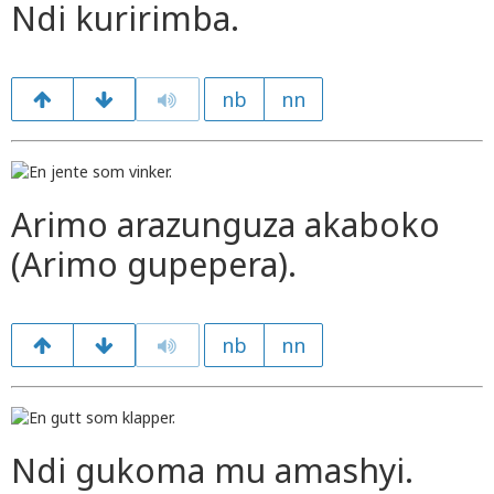
Ndi kuririmba.
nb
nn
Arimo arazunguza akaboko
(Arimo gupepera).
nb
nn
Ndi gukoma mu amashyi.