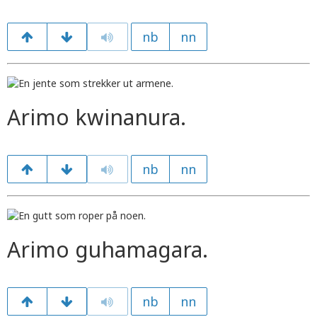
nb
nn
Arimo kwinanura.
nb
nn
Arimo guhamagara.
nb
nn