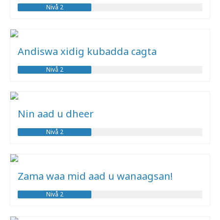
Nivå 2
Andiswa xidig kubadda cagta
Nivå 2
Nin aad u dheer
Nivå 2
Zama waa mid aad u wanaagsan!
Nivå 2