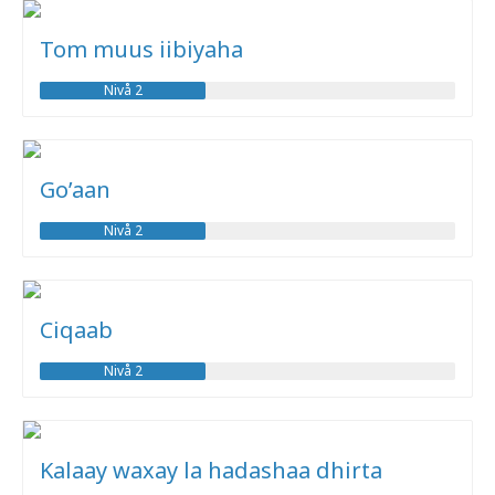
Tom muus iibiyaha
Nivå 2
Go’aan
Nivå 2
Ciqaab
Nivå 2
Kalaay waxay la hadashaa dhirta