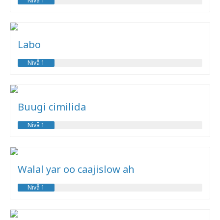
Nivå 1
Labo
Nivå 1
Buugi cimilida
Nivå 1
Walal yar oo caajislow ah
Nivå 1