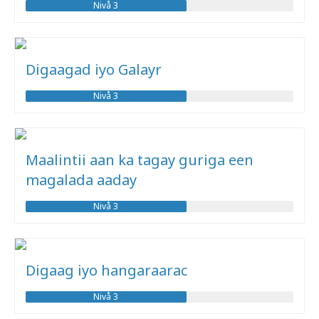
Nivå 3
Digaagad iyo Galayr
Nivå 3
Maalintii aan ka tagay guriga een
magalada aaday
Nivå 3
Digaag iyo hangaraarac
Nivå 3