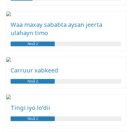
Waa maxay sababta aysan jeerta
ulahayn timo
Nivå 2
Carruur xabkeed
Nivå 2
Tingi iyo lo’dii
Nivå 2