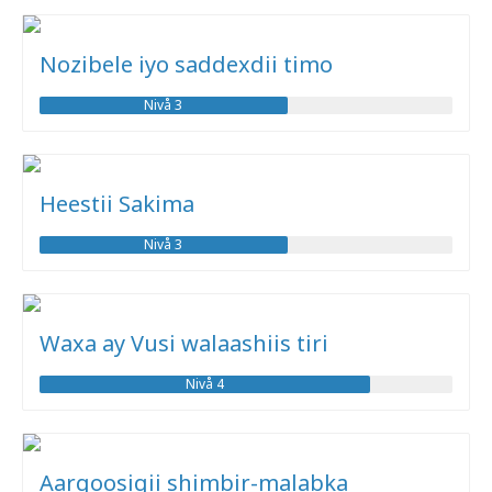
Nozibele iyo saddexdii timo
Nivå 3
Heestii Sakima
Nivå 3
Waxa ay Vusi walaashiis tiri
Nivå 4
Aargoosigii shimbir-malabka