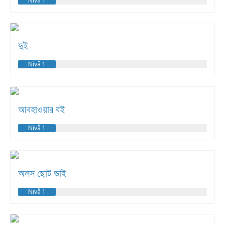
Nivå 1
দুই
Nivå 1
আবহাওয়ার বই
Nivå 1
অলস ছোট ভাই
Nivå 1