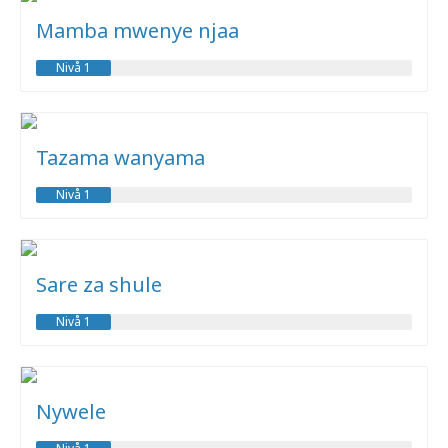
Mamba mwenye njaa
Nivå 1
Tazama wanyama
Nivå 1
Sare za shule
Nivå 1
Nywele