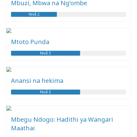
Mbuzi, Mbwa na Ng’ombe
Nivå 2
Mtoto Punda
Nivå 3
Anansi na hekima
Nivå 3
Mbegu Ndogo: Hadithi ya Wangari
Maathai