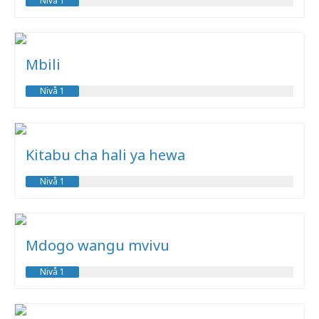
Nivå 1
Mbili
Nivå 1
Kitabu cha hali ya hewa
Nivå 1
Mdogo wangu mvivu
Nivå 1