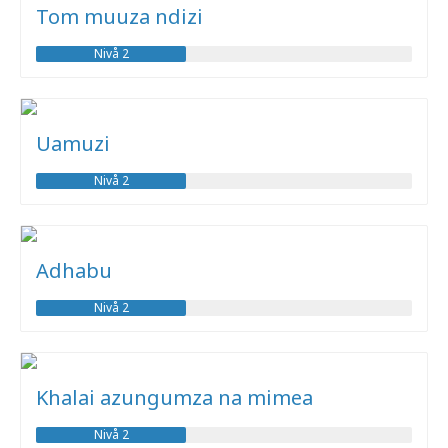
Tom muuza ndizi
Nivå 2
Uamuzi
Nivå 2
Adhabu
Nivå 2
Khalai azungumza na mimea
Nivå 2