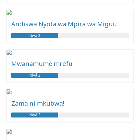
Andiswa Nyota wa Mpira wa Miguu
Nivå 2
Mwanamume mrefu
Nivå 2
Zama ni mkubwa!
Nivå 2