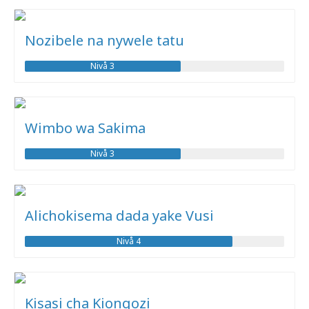
Nozibele na nywele tatu
Nivå 3
Wimbo wa Sakima
Nivå 3
Alichokisema dada yake Vusi
Nivå 4
Kisasi cha Kiongozi