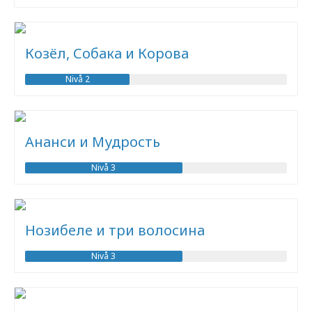
Козёл, Собака и Корова
Nivå 2
Ананси и Мудрость
Nivå 3
Нозибеле и три волосина
Nivå 3