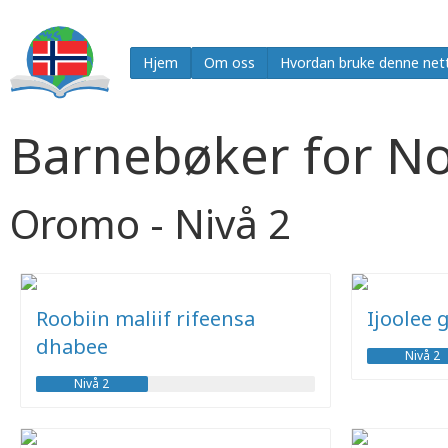
Hjem
Om oss
Hvordan bruke denne net
Barnebøker for N
Oromo - Nivå 2
Roobiin maliif rifeensa
Ijoolee 
dhabee
Nivå 2
Nivå 2