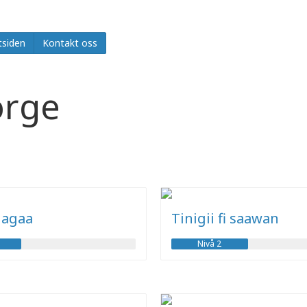
tsiden
Kontakt oss
orge
gagaa
Tinigii fi saawan
Nivå 2