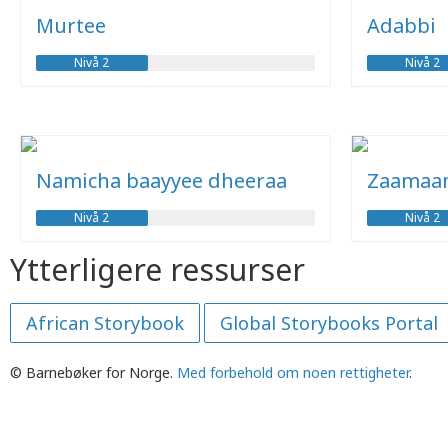
Murtee
Adabbi
Nivå 2
Nivå 2
Namicha baayyee dheeraa
Zaamaan
Nivå 2
Nivå 2
Ytterligere ressurser
African Storybook
Global Storybooks Portal
© Barnebøker for Norge.
Med forbehold om noen rettigheter
.