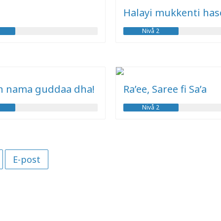
Halayi mukkenti has
Nivå 2
 nama guddaa dha!
Ra’ee, Saree fi Sa’a
Nivå 2
E-post