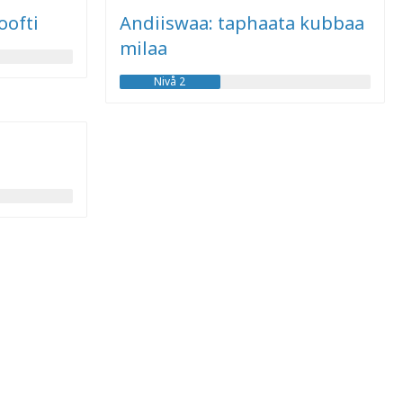
oofti
Andiiswaa: taphaata kubbaa
milaa
Nivå 2