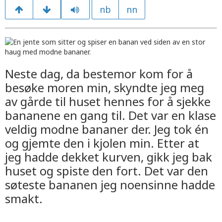
nb
nn
Neste dag, da bestemor kom for å
besøke moren min, skyndte jeg meg
av gårde til huset hennes for å sjekke
bananene en gang til. Det var en klase
veldig modne bananer der. Jeg tok én
og gjemte den i kjolen min. Etter at
jeg hadde dekket kurven, gikk jeg bak
huset og spiste den fort. Det var den
søteste bananen jeg noensinne hadde
smakt.