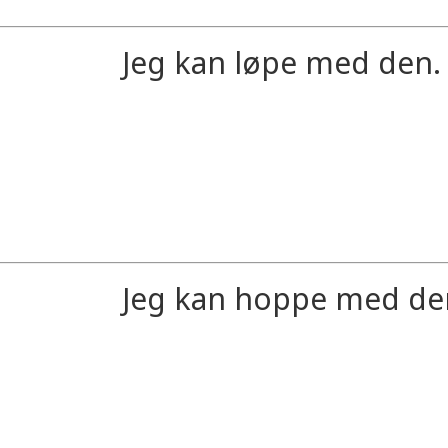
Jeg kan løpe med den.
Jeg kan hoppe med de