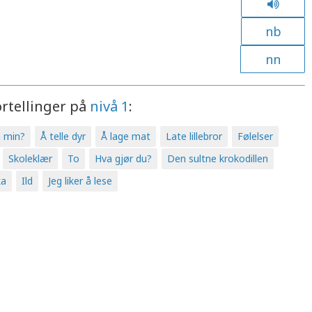
nb
nn
ortellinger på
nivå 1
:
n min?
Å telle dyr
Å lage mat
Late lillebror
Følelser
Skoleklær
To
Hva gjør du?
Den sultne krokodillen
ka
Ild
Jeg liker å lese