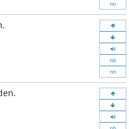
nn
n.
nb
nn
den.
nb