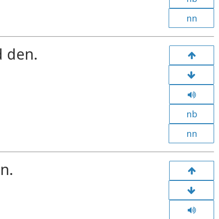
nn
 den.
nb
nn
n.