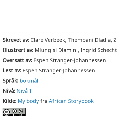
Skrevet av:
Clare Verbeek, Thembani Dladla, Z
Illustrert av:
Mlungisi Dlamini, Ingrid Schecht
Oversatt av:
Espen Stranger-Johannessen
Lest av:
Espen Stranger-Johannessen
Språk:
bokmål
Nivå:
Nivå 1
Kilde:
My body
fra
African Storybook