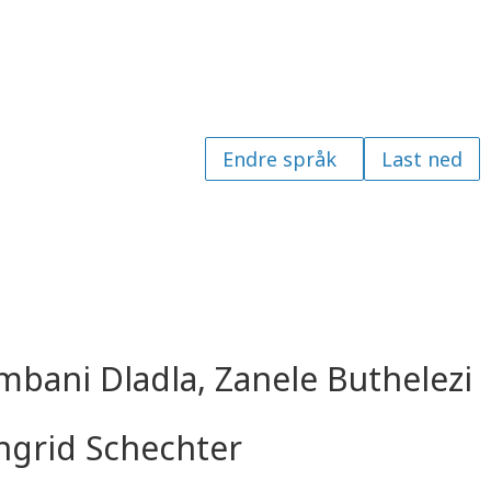
Last ned
bani Dladla, Zanele Buthelezi
ngrid Schechter